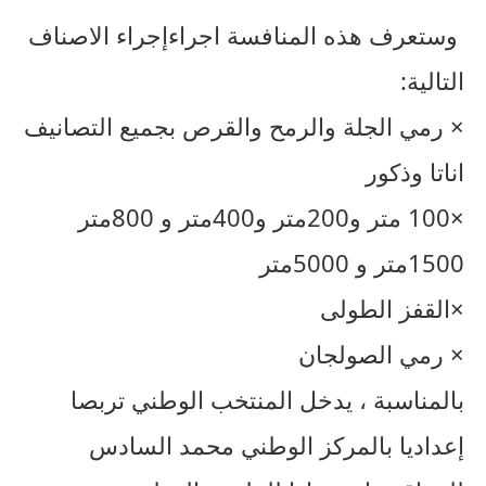
وستعرف هذه المنافسة اجراءإجراء الاصناف
التالية:
× رمي الجلة والرمح والقرص بجميع التصانيف
اناتا وذكور
×100 متر و200متر و400متر و 800متر
1500متر و 5000متر
×القفز الطولى
× رمي الصولجان
بالمناسبة ، يدخل المنتخب الوطني تربصا
إعداديا بالمركز الوطني محمد السادس