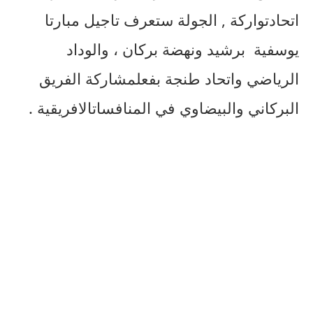
اتحاد
تواركة
,
الجولة
ستعرف
تاجيل
مبارتا
يوسفية برشيد ونهضة
بركان
،
والوداد
الرياضي
واتحاد
طنجة
بفعل
مشاركة
الفريق
البركاني
والبيضاوي
في
المنافسات
الافريقية
.