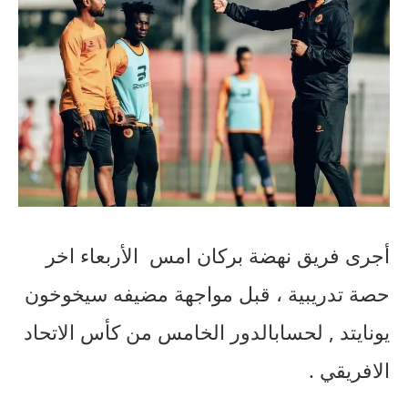
أجرى
فريق
نهضة
بركان
امس
الأربعاء
اخر
حصة
تدريبية
،
قبل
مواجهة
مضيفه
سيخوخون
يونايتد
,
لحساب
الدور
الخامس
من
كأس
الاتحاد
الافريقي
.