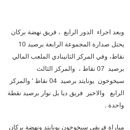
وبعد
اجراء
الدور
الرابع
،
فريق
نهضة
بركان
يحتل
صدارة
المجموعة
الرابعة
برصيد
10
نقاط،
وفي
المركز
الثاني
نادي
الملعب
المالي
برصيد
07
نقاط
،
والمركز
الثالث
سيخوخون
يونايتد
برصيد
04
نقاط
‘
والمركز
الرابع والاخير فريق ديا بل
نوار
برصيد
نقطة
واحدة
.
مباراة
فريقي
سيخوخون
يونايتد
ونهضة
بركان