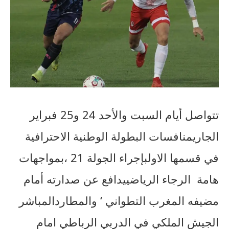
تتواصل
أيام
السبت
والأحد
24
و
25
فبراير
الجاري
منافسات
البطولة
الوطنية
الاحترافية
في
قسمها
الاول
بإجراء
الجولة
21
،بمواجهات
هامة
الرجاء
الرياضي
يدافع
عن
صدارته
أمام
مضيفه
المغرب
التطواني
‘
والمطارد
المباشر
الجيش
الملكي
في
الدربي
الرباطي
امام