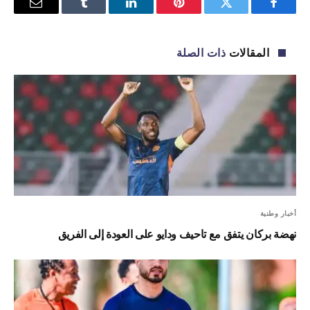
فيسبوك
تويتر
بينتيريست
لينكدإن
Tumblr
البريد
الإلكترو
المقالات
ذات الصلة
أخبار وطنية
نهضة بركان يتفق مع تاحيف ودايو على العودة إلى الفريق