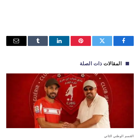
فيسبوك
تويتر
بينتيريست
لينكدإن
Tumblr
البريد
الإلكترو
المقالات
ذات الصلة
القسم الوطني الثاني