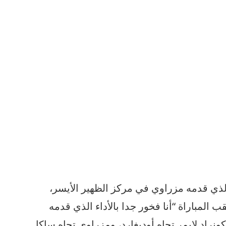
 الذي قدمه مزراوي في مركز الظهير الأيسر،
 المباراة “أنا فخور جدا بالأداء الذي قدمه
نراد لايمر تجاه أوديغارد، ومزراوي تجاه ساكا