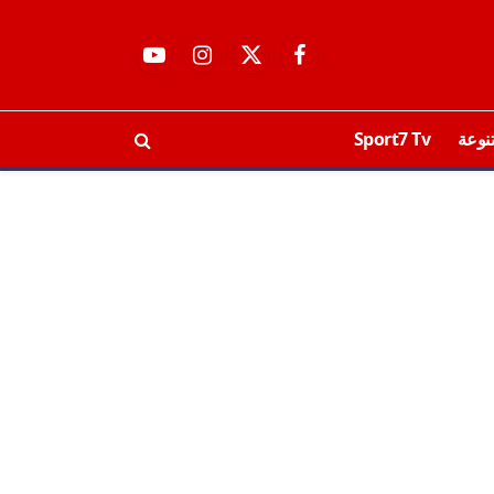
فيسبوك
X
الانستغرام
يوتيوب
(Twitter)
نوعة
Sport7 Tv