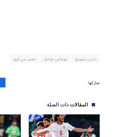
بايرن ميونيخ
توماس توخيل
نصير مزراوي
شاركها.
المقالات
ذات الصلة