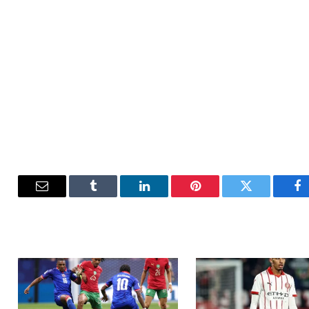
فيسبوك
تويتر
بينتيريست
لينكدإن
Tumblr
البريد
الإلكترون