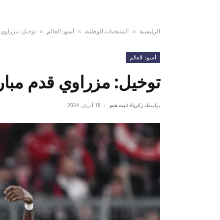
الرئيسية
المنتخبات الوطنية
أسود العالم
توخيل: مزراوي ق
»
»
»
أسود العالم
توخيل: مزراوي قدم مبارا
بواسطة
زكرياء نايت همو
18 أبريل، 2024