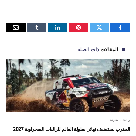
فيسبوك
تويتر
بينتيريست
لينكدإن
Tumblr
البريد
الإلكترو
المقالات
ذات الصلة
رياضات متنوعة
المغرب يستضيف نهائي بطولة العالم للراليات الصحراوية 2027