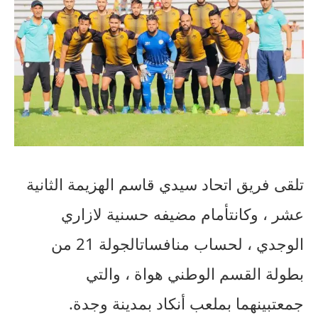
تلقى
فريق
اتحاد
سيدي
قاسم
الهزيمة
الثانية
عشر
،
وكانت
أمام
مضيفه
حسنية
لازاري
الوجدي
،
لحساب
منافسات
الجولة
21
من
بطولة
القسم
الوطني
هواة
،
والتي
جمعت
بينهما
بملعب
أنكاد
بمدينة
وجدة
.