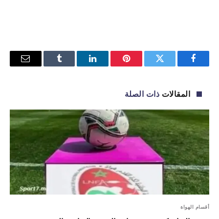
فيسبوك
تويتر
بينتيريست
لينكدإن
Tumblr
البريد
الإلكترو
المقالات
ذات الصلة
أقسام الهواة