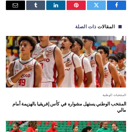
فيسبوك
تويتر
بينتيريست
لينكدإن
Tumblr
البريد
الإلكترو
المقالات
ذات الصلة
المنتخبات الوطنية
المنتخب الوطني يستهل مشواره في كأس إفريقيا بالهزيمة أمام
مالي