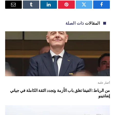
فيسبوك
تويتر
بينتيريست
لينكدإن
Tumblr
البريد
الإلكترو
المقالات
ذات الصلة
أخبار عامة
من الرباط: الفيفا تغلق باب الأزمة وتجدد الثقة الكاملة في جياني
إنفانتينو