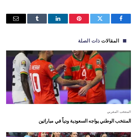
فيسبوك
تويتر
بينتيريست
لينكدإن
Tumblr
البريد
الإلكترو
المقالات
ذات الصلة
المنتخب المغربي
المنتخب الوطني يواجه السعودية ودياً في مباراتين