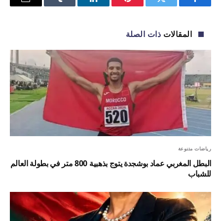
فيسبوك
تويتر
بينتيريست
لينكدإن
Tumblr
البريد
الإلكترو
المقالات
ذات الصلة
رياضات متنوعة
البطل المغربي عماد بوشجدة يتوج بذهبية 800 متر في بطولة العالم
للشباب