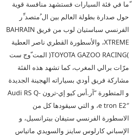
ّما في فئة السيارات فستشهد منافسة قوية
حول صدارة بطولة العالم بين ال ُمتصد ِّر
الفرنسي سباستيان لوب من فريق BAHRAIN
XTREME، والأسطورة القطري ناصر العطية
)TOYOTA GAZOO RACING( المت ّوج ست
مرّات برالي المغرب، كما تشهد هذه الفئة
مشاركة فريق أودي بسياراته الهجينة الجديدة
و المتطورة “آر.أس كيو إي-ترون -Audi RS Q
e tron E2″، و التي سيقودها كل من
الاسطورة الفرنسي ستيفان بيترانسيل، و
الإسباني كارلوس ساينز والسويدي ماتياس