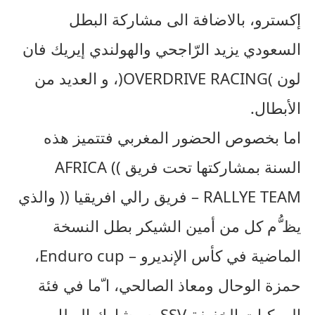
إكسترو، بالاضافة الى مشاركة البطل
السعودي يزيد الرّاجحي والهولندي إيريك فان
لون )OVERDRIVE RACING(، و العديد من
الأبطال.
اما بخصوص الحضور المغربي فتتميز هذه
السنة بمشاركتها تحت فريق )) AFRICA
RALLYE TEAM – فريق رالي افريقيا (( والذي
يظ ُّم كل من أمين الشيكر بطل النسخة
الماضية في كأس الإنديرو – Enduro cup،
حمزة الوحال ومعاذ الصالحي، ا ّما في فئة
المركبات الخفيفة SSV، سيشارك البطل