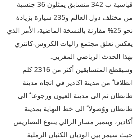
قياسية ب 342 متسابق يمثلون 36 جنسية
من مختلف دول العالم و235 سيارة بزيادة
نحو 25% مقارنة بالنسخة الماضية، الأمر الذي
يعكس تعلق مجتمع راليات الكروس-كانتري
بهذا الحدث الرياضي المغربي.
وسيقطع المتسابقين أكثر من 2316 كلم
انطلاقا ً من مدينة اكادير في اتجاه مدينة
طانطان ثم الى مدينة العيون ورجوعا ً الى
طانطان ووُصولا ً الى خط النهاية بمدينة
أكادير، ويتميز مسار الرالي يتنوع التضاريس
حيث سيمر بين الوديان الكثبان الرملية