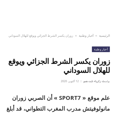
الرئيسية
أخبار وطنية
زوران يكسر الشرط الجزائي ويوقع للهلال السوداني
»
»
أخبار وطنية
زوران يكسر الشرط الجزائي ويوقع
للهلال السوداني
بواسطة
زكرياء نايت همو
12 أكتوبر، 2020
علم موقع « SPORT7 » أن الصربي زوران
مانولوفيتش مدرب المغرب التطواني، قد أبلغ