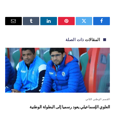
فيسبوك
تويتر
بينتيريست
لينكدإن
Tumblr
البريد
الإلكترو
المقالات
ذات الصلة
القسم الوطني الثاني
العلوي الإسماعيلي يعود رسميا إلى البطولة الوطنية