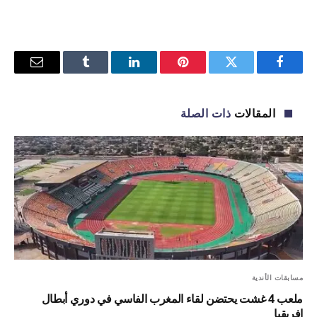
فيسبوك
تويتر
بينتيريست
لينكدإن
Tumblr
البريد
الإلكترو
المقالات
ذات الصلة
مسابقات الأندية
ملعب 4 غشت يحتضن لقاء المغرب الفاسي في دوري أبطال
إفريقيا