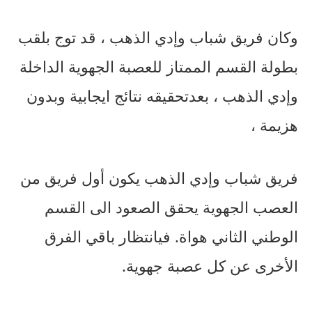
وكان
فريق
شباب
وإدي
الذهب
،
قد
توج
بلقب
بطولة
القسم
الممتاز
للعصبة
الجهوية
الداخلة
وإدي
الذهب
،
بعد
تحقيقه
نتائج
ايجابية
وبدون
هزيمة
،
فريق
شباب
وإدي
الذهب
يكون
أول
فريق
من
العصب
الجهوية
يحقق
الصعود
الى
القسم
الوطني
الثاني
هواة
.
في
انتظار
باقي
الفرق
الأخرى
عن
كل
عصبة
جهوية
.