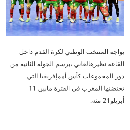
يواجه
المنتخب
الوطني
لكرة
القدم
داخل
القاعة
نظيره
الغاني
،برسم
الجولة
الثانية
من
دور
المجموعات
كأس
أمم
إفريقيا
التي
تحتضنها
المغرب
في
الفترة
مابين
11
أبريل
و
21
منه
.