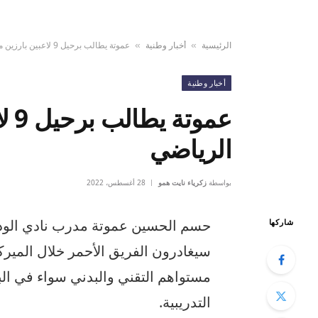
الرئيسية
أخبار وطنية
عموتة يطالب برحيل 9 لاعبين بارزين من الوداد الرياضي
»
»
أخبار وطنية
عمو
الرياضي
بواسطة
زكرياء نايت همو
28 أغسطس، 2022
حسم الحسين عموتة مدرب نادي الوداد ا
شاركها
سيغادرون الفريق الأحمر خلال الميرك
مستواهم التقني والبدني سواء في الب
التدريبية.