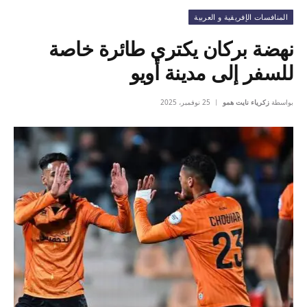
المنافسات الإفريقية و العربية
نهضة بركان يكتري طائرة خاصة
للسفر إلى مدينة أويو
بواسطة
زكرياء نايت همو
25 نوفمبر، 2025