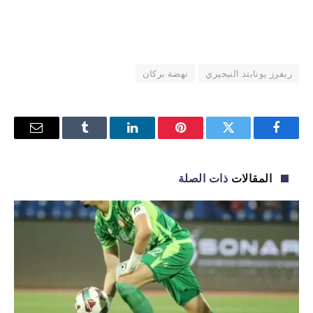
ريفرز يونايتد النيجيري
نهضة بركان
فيسبوك
تويتر
بينتيريست
لينكدإن
Tumblr
البريد
الإلكترو
المقالات
ذات الصلة