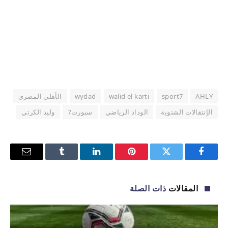
AHLY
sport7
walid el karti
wydad
الأهلي المصري
الإنتقالات الشتوية
الوداد الرياضي
سبورت7
وليد الكرتي
فيسبوك
تويتر
بينتيريست
لينكدإن
Tumblr
البريد
الإلكترو
المقالات
ذات الصلة