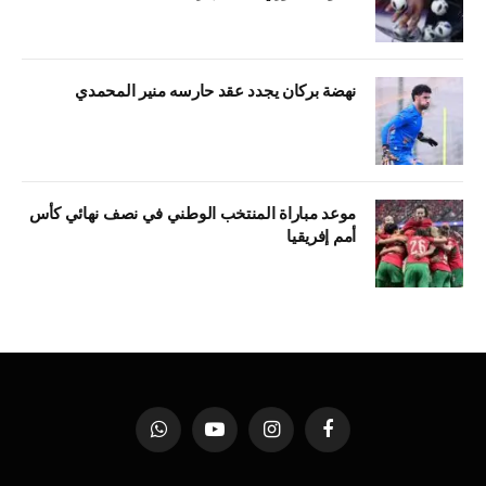
نهضة بركان يجدد عقد حارسه منير المحمدي
موعد مباراة المنتخب الوطني في نصف نهائي كأس
أمم إفريقيا
فيسبوك
الانستغرام
يوتيوب
واتساب