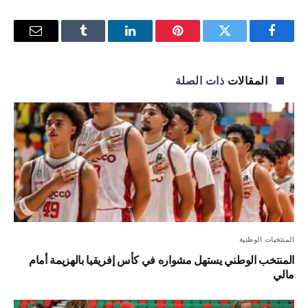
فيسبوك
تويتر
بينتيريست
لينكدإن
Tumblr
البريد
الإلكترو
المقالات
ذات الصلة
المنتخبات الوطنية
المنتخب الوطني يستهل مشواره في كأس إفريقيا بالهزيمة أمام
مالي