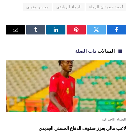
أحمد حمودان الرجاء
الرجاء الرياضي
محسن متولي
فيسبوك
تويتر
بينتيريست
لينكدإن
Tumblr
البريد
الإلكترو
المقالات
ذات الصلة
البطولة الإحترافية
لاعب مالي يعزز صفوف الدفاع الحسني الجديدي