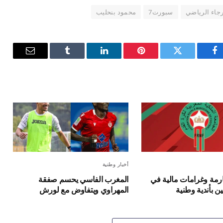
رجاء الرياضي
سبورت7
محمود بنحليب
فيسبوك
تويتر
بينتيريست
لينكدإن
Tumblr
البريد
الإلكترون
أخبار وطنية
مة وغرامات مالية في
المغرب الفاسي يحسم صفقة
 بأندية وطنية
المهراوي ويتفاوض مع لورش