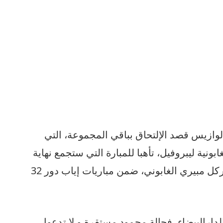
وازيس قصد الإلتحاق بباقي المجموعة، التي
ونية ليبروفيل، تأهبا للمبارة التي ستجمع نهاية
هذا الأسبوع، نادي الرجاء بمضيفه سيركل مبيري الغابوني، ضمن مباريات إياب دور 32
دارالبيضاء، فحالة محمود مستقرة و لا تدعوا