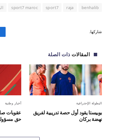
benhalib
raja
sport7
sport7 maroc
ال
شاركها.
المقالات
ذات الصلة
البطولة الإحترافية
أخبار وطنية
بوبيستا يقود أول حصة تدريبية لفريق
عقوبات صار
نهضة بركان
حق مسؤولين