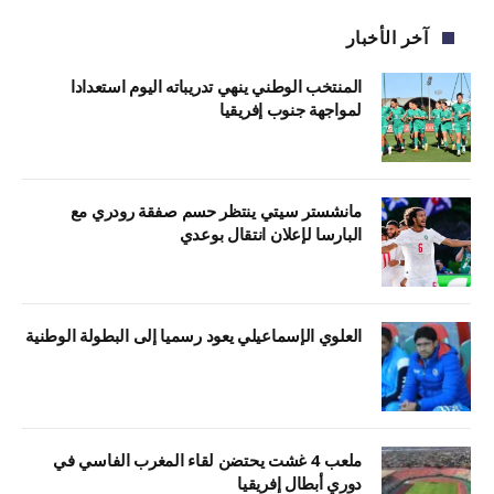
آخر الأخبار
المنتخب الوطني ينهي تدريباته اليوم استعدادا
لمواجهة جنوب إفريقيا
مانشستر سيتي ينتظر حسم صفقة رودري مع
البارسا لإعلان انتقال بوعدي
العلوي الإسماعيلي يعود رسميا إلى البطولة الوطنية
ملعب 4 غشت يحتضن لقاء المغرب الفاسي في
دوري أبطال إفريقيا