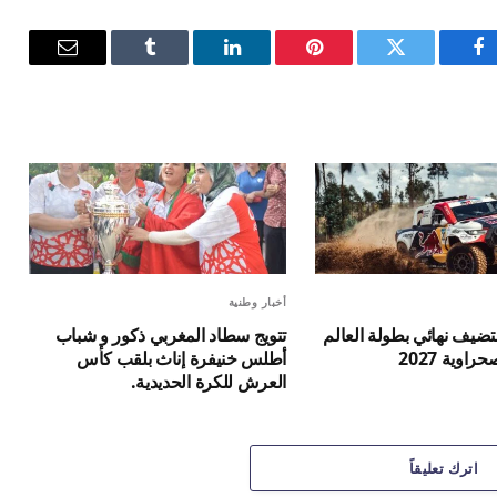
فيسبوك
تويتر
بينتيريست
لينكدإن
Tumblr
البريد
الإلكترون
أخبار وطنية
ضيف نهائي بطولة العالم
تتويج سطاد المغربي ذكور و شباب
راوية 2027
أطلس خنيفرة إناث بلقب كأس
العرش للكرة الحديدية.
اترك تعليقاً