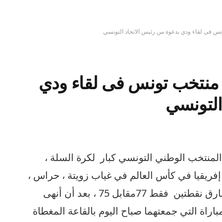
س فى لقاء ودي بدعوة من رئيس الاتحاد التونسي
 منتخب تونس فى لقاء ودي
التونسي
المنتخب الوطني التونسي كبار لكرة السلة ،
فريقيا في كأس العالم في غياب زويتة ، حراس ،
نجاح ولحريشي، حيث خرج منهزما بفارق نقطتين فقط 77مقابل 75 ، بعد أن أنهى
ل متعادلا ب41 -41 في المباراة التي جمعتهما صباح اليوم بالقاعة المغطاة