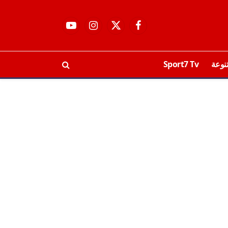
فيسبوك
X
الانستغرام
يوتيوب
(Twitter)
نوعة
Sport7 Tv