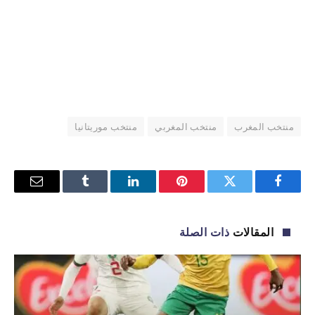
منتخب المغرب
منتخب المغربي
منتخب موريتانيا
فيسبوك
تويتر
بينتيريست
لينكدإن
Tumblr
البريد
الإلكترو
المقالات
ذات الصلة