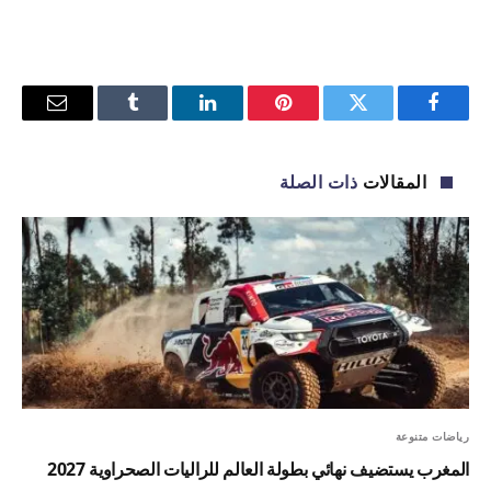
فيسبوك
تويتر
بينتيريست
لينكدإن
Tumblr
البريد
الإلكترو
المقالات
ذات الصلة
رياضات متنوعة
المغرب يستضيف نهائي بطولة العالم للراليات الصحراوية 2027