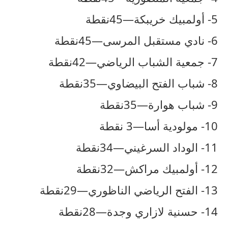
5- أولمبيك خريبكة—45نقطة
6- نادي مستقبل المرسى—45نقطة
7- جمعية الشباب الرياضي—42نقطة
8- شباب الفتح البيضاوي—35نقطة
9- شباب هوارة—35نقطة
10- مولودية أسا—3 نقطة
11- الوداد السرغيني—34نقطة
12- أولمبيك مراكش—32نقطة
13- الفتح الرياضي الناظوري—29نقطة
14- حسنية لازاري وجدة—28نقطة