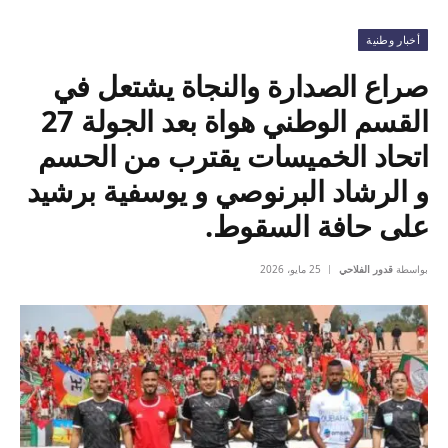
أخبار وطنية
صراع الصدارة والنجاة يشتعل في
القسم الوطني هواة بعد الجولة 27
اتحاد الخميسات يقترب من الحسم
و الرشاد البرنوصي و يوسفية برشيد
على حافة السقوط.
بواسطة
قدور الفلاحي
25 مايو، 2026