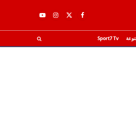
فيسبوك
X
الانستغرام
يوتيوب
(Twitter)
نوعة
Sport7 Tv