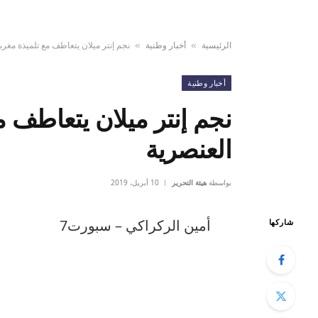
الرئيسية
أخبار وطنية
نجم إنتر ميلان يتعاطف مع تلميذة مغرب
»
»
أخبار وطنية
نجم إنتر ميلان يتعاطف م
العنصرية
بواسطة
هيئة التحرير
10 أبريل، 2019
أمين الركراكي – سبورت7
شاركها