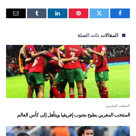
فيسبوك
تويتر
بينتيريست
لينكدإن
Tumblr
البريد
الإلكترو
المقالات
ذات الصلة
المنتخب المغربي
المنتخب المغربي يطيح بجنوب إفريقيا ويتأهل إلى كأس العالم