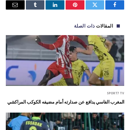
فيسبوك
تويتر
بينتيريست
لينكدإن
Tumblr
البريد
الإلكترو
المقالات
ذات الصلة
SPORT7 TV
المغرب الفاسي يدافع عن صدارته أمام مضيفه الكوكب المراكشي