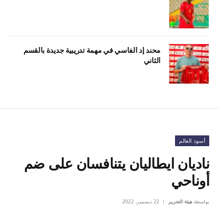
محند إد الفاسي في مهمة تدريبية جديدة بالقسم
الثاني
أسود العالم
ناديان ايطاليان يتنافسان على ضم
أوناحي
بواسطة
هيئة التحرير
22 ديسمبر، 2022