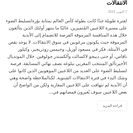
الانتقالات
7 أكتوبر، 2023
لفترة طويلة جدًا كانت بطولة كأس العالم بمثابة بؤرةلتسليط الضوء
على مسيرة اللاعبين المُتميزين. غالبًا ما ينتهز أولئك الذين يتألقون
خلال هذه المنافسة المرموقة الفرصة للانضمام إلى الأندية
المرموقة حيث يكونون مرغوبين في سوق الانتقالات. لا يوجد نقص
في الأمثلة، فكر في مسعود أوزيل، وجيمس رودريجيز، وكيلور
نافاس، أو حتى دييجو لاكسالت وألكسندر جولوفين. خلال المونديال
الأخيرتألق المنتخب المغربي ببلوغه نصف نهائي المسابقة. فرصة
لتسليط الضوء على العديد من اللاعبين الموهوبين الذين كانوا على
وشك البدء في فترة الانتقالات الشتوية. لكنالملاحظة واضحة وهي
أن الأندية لم تتهافت على اللاعبين المغاربة ولكن من الواضح أن
بعض اللاعبين سوف يُغيرون قمصانهم في…
قراءة المزيد