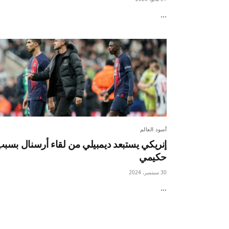
…
أسود العالم
إنريكي يستبعد ديمبيلي من لقاء أرسنال بسب
حكيمي
30 سبتمبر، 2024
…