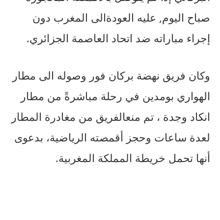
صباح
اليوم
,
عليه
العودة
الى
المغرب
دون
إجراء
مباراته
ضد
اتحاد
العاصمة
الجزائري
.
وكان
فريق
نهضة
بركان
فور
وصوله
الى
مطار
الهواري
بومدين
في
رحلة
مباشرةً
من
مطار
انكاد
وجدة
،
تم
منع
الفريق
من
مغادرة
المطار
لعدة
ساعات
وحجز
أقمصته
الرياضية،
بدعوى
أنها
تحمل
خريطة
المملكة
المغربية
.