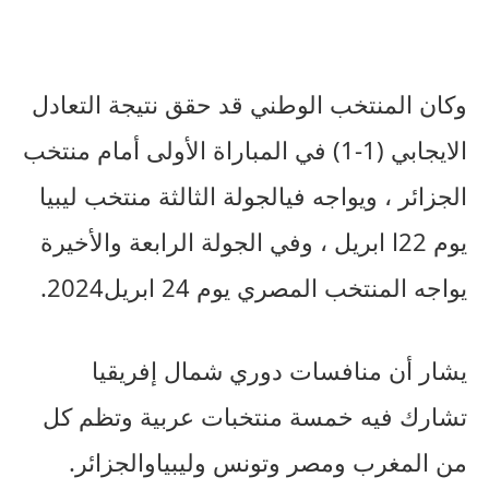
وكان
المنتخب
الوطني
قد
حقق
نتيجة
التعادل
الايجابي
(1-1)
في
المباراة
الأولى
أمام
منتخب
الجزائر
،
ويواجه
في
الجولة
الثالثة
منتخب
ليبيا
يوم
22
ا
ابريل
،
وفي
الجولة
الرابعة
والأخيرة
يواجه
المنتخب
المصري
يوم
24
ابريل
2024.
يشار
أن
منافسات
دوري
شمال
إفريقيا
تشارك
فيه
خمسة
منتخبات
عربية
وتظم
كل
من
المغرب
ومصر
وتونس
وليبيا
والجزائر
.