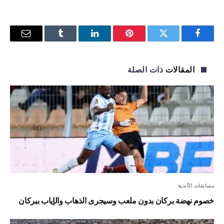
فيسبوك
تويتر
بينتيريست
لينكدإن
Tumblr
البريد
الإلكترو
المقالات
ذات الصلة
مسابقات الأندية
خصوم نهضة بركان بدون ملعب وسيجرى الذهاب والإياب ببركان