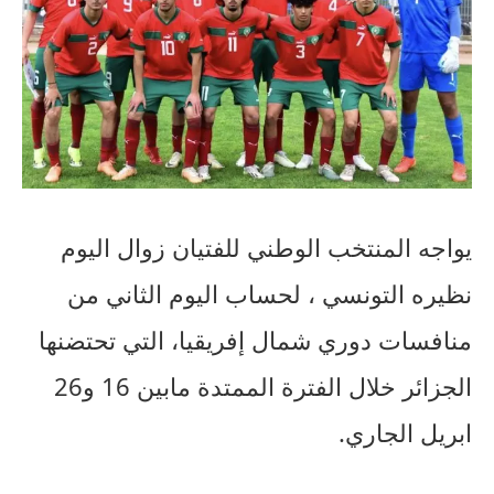
يواجه
المنتخب
الوطني
للفتيان
زوال
اليوم
نظيره
التونسي
،
لحساب
اليوم
الثاني
من
منافسات
دوري
شمال
إفريقيا
،
التي
تحتضنها
الجزائر
خلال
الفترة
الممتدة
مابين
16
و
26
ابريل
الجاري
.