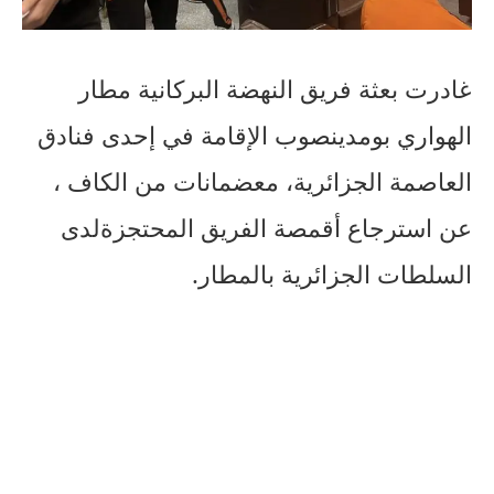
غادرت
بعثة
فريق
النهضة
البركانية
مطار
الهواري
بومدين
صوب
الإقامة
في
إحدى
فنادق
العاصمة
الجزائرية،
مع
ضمانات
من
الكاف
،
عن
استرجاع
أقمصة
الفريق
المحتجزة
لدى
السلطات
الجزائرية
بالمطار
.