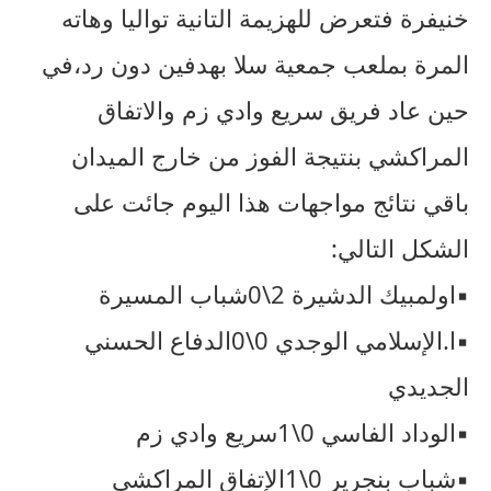
خنيفرة فتعرض للهزيمة التانية تواليا وهاته
المرة بملعب جمعية سلا بهدفين دون رد،في
حين عاد فريق سريع وادي زم والاتفاق
المراكشي بنتيجة الفوز من خارج الميدان
باقي نتائج مواجهات هذا اليوم جائت على
الشكل التالي:
▪︎اولمبيك الدشيرة 2\0شباب المسيرة
▪︎ا.الإسلامي الوجدي 0\0الدفاع الحسني
الجديدي
▪︎الوداد الفاسي 0\1سريع وادي زم
▪︎شباب بنجرير 0\1الإتفاق المراكشي