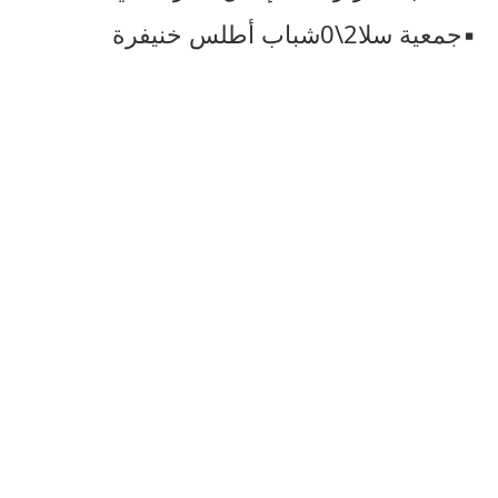
▪︎جمعية سلا2\0شباب أطلس خنيفرة